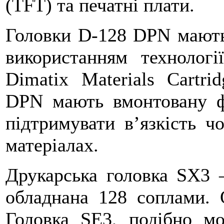
(TFT) та печатні плати.
Головки D-128 DPN мають 
використанням технолог
Dimatix Materials Cartri
DPN мають вмонтовану ф
підтримувати в’язкість ч
матеріалах.
Друкарська головка SX3 
обладнана 128 соплами. 
Головка SE3, подібно мо