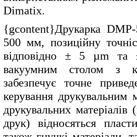
Dimatix.
{gcontent}Друкарка DMP-
500 мм
, позиційну точні
відповідно ± 5 µm та 
вакуумним столом з к
забезпечує точне привед
керування друкувальним м
друкувальних матеріалів (
друк) відносяться пласти
також гнучкі матеріали, та